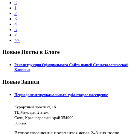
<
1
2
3
4
5
>
>>
Новые Посты в Блоге
Реконструкция Официального Сайта нашей Стоматологической
Клиники
Новые Записи
Периодонтит трехканального зуба второе посещение
Курортный проспект, 16
ТЦ Мелодия, 2 этаж
Сочи, Краснодарский край 354000
Россия
Второе посещение проводится через 2–3 дня после