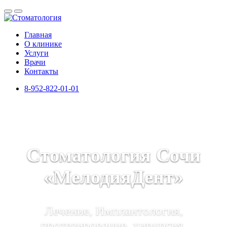
Главная
О клинике
Услуги
Врачи
Контакты
8-952-822-01-01
Стоматология Сочи
«МелодияДент»
Лечение, Имплантология,
протезирование, хирургия,