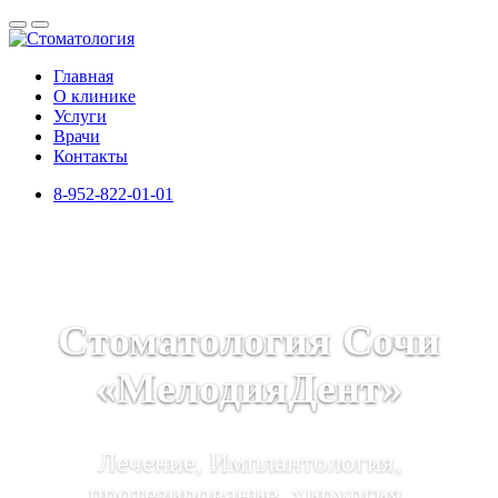
Главная
О клинике
Услуги
Врачи
Контакты
8-952-822-01-01
Стоматология Сочи
«МелодияДент»
Лечение, Имплантология,
протезирование, хирургия,