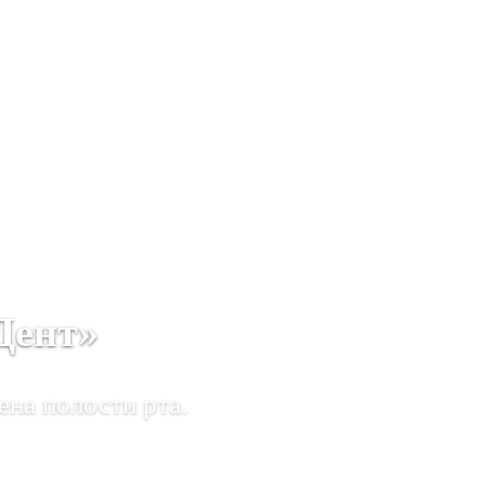
Дент»
ена полости рта.