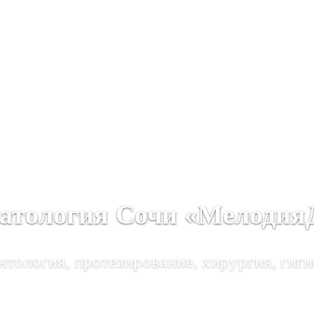
атология Сочи «Мелодия
тология, протезирование, хирургия, гиги