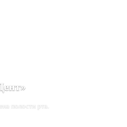
Дент»
ена полости рта.