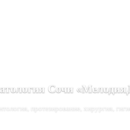
атология Сочи «Мелодия
тология, протезирование, хирургия, гиги