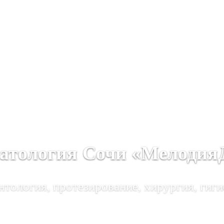
атология Сочи «Мелодия
тология, протезирование, хирургия, гиги