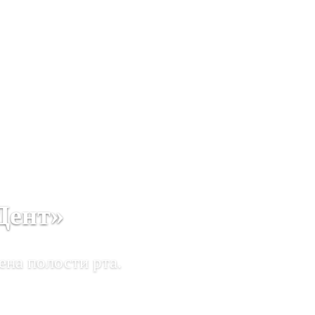
Дент»
ена полости рта.