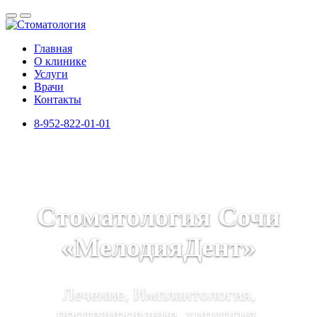
Главная
О клинике
Услуги
Врачи
Контакты
8-952-822-01-01
Стоматология Сочи
«МелодияДент»
Лечение, Имплантология,
протезирование, хирургия,