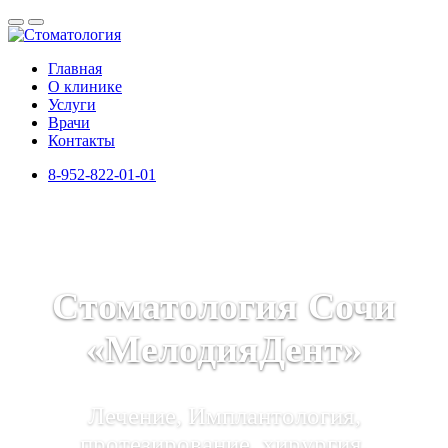
Главная
О клинике
Услуги
Врачи
Контакты
8-952-822-01-01
Стоматология Сочи
«МелодияДент»
Лечение, Имплантология,
протезирование, хирургия,