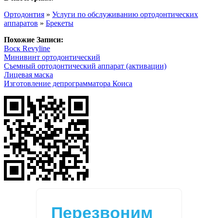
Ортодонтия
»
Услуги по обслуживанию ортодонтических
аппаратов
»
Брекеты
Похожие Записи:
Воск Revyline
Минивинт ортодонтический
Съемный ортодонтический аппарат (активации)
Лицевая маска
Изготовление депрограмматора Коиса
Перезвоним