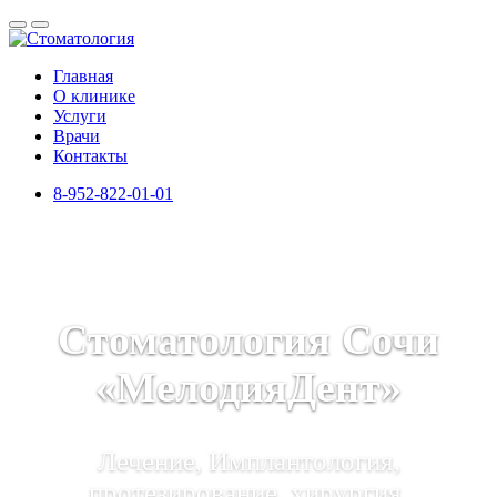
Главная
О клинике
Услуги
Врачи
Контакты
8-952-822-01-01
Стоматология Сочи
«МелодияДент»
Лечение, Имплантология,
протезирование, хирургия,