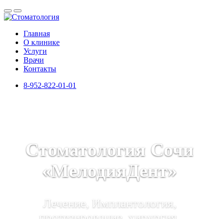
Главная
О клинике
Услуги
Врачи
Контакты
8-952-822-01-01
Стоматология Сочи
«МелодияДент»
Лечение, Имплантология,
протезирование, хирургия,