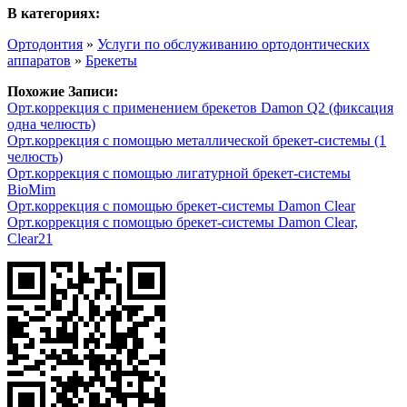
В категориях:
Ортодонтия
»
Услуги по обслуживанию ортодонтических
аппаратов
»
Брекеты
Похожие Записи:
Орт.коррекция с применением брекетов Damon Q2 (фиксация
одна челюсть)
Орт.коррекция с помощью металлической брекет-системы (1
челюсть)
Орт.коррекция с помощью лигатурной брекет-системы
BioMim
Орт.коррекция с помощью брекет-системы Damon Clear
Орт.коррекция с помощью брекет-системы Damon Clear,
Clear21