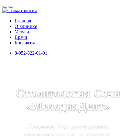
Главная
О клинике
Услуги
Врачи
Контакты
8-952-822-01-01
Стоматология Сочи
«МелодияДент»
Лечение, Имплантология,
протезирование, хирургия,