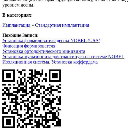
уровнем десны.
В категориях:
Имплантация
»
Стандартная имплантация
Похожие Записи:
Установка формирователя десны NOBEL (USA)
Фиксация формирователя
Установка ортодонтического минивинта
Установка мультиюнита для трансинуса на системе NOBEL
Изоляционная система. Установка коффердама