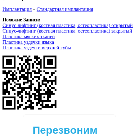
Имплантация
»
Стандартная имплантация
Похожие Записи:
Синус-лифтинг (костная пластика, остеопластика) открытый
Синус-лифтинг (костная пластика, остеопластика) закрытый
Пластика мягких тканей
Пластика уздечки языка
Пластика уздечки верхней губы
Перезвоним