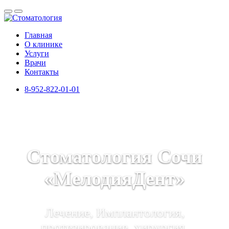
Главная
О клинике
Услуги
Врачи
Контакты
8-952-822-01-01
Стоматология Сочи
«МелодияДент»
Лечение, Имплантология,
протезирование, хирургия,