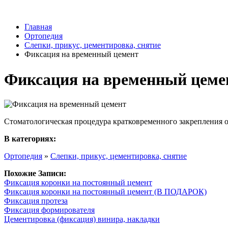
Главная
Ортопедия
Слепки, прикус, цементировка, снятие
Фиксация на временный цемент
Фиксация на временный цеме
Стоматологическая процедура кратковременного закрепления 
В категориях:
Ортопедия
»
Слепки, прикус, цементировка, снятие
Похожие Записи:
Фиксация коронки на постоянный цемент
Фиксация коронки на постоянный цемент (В ПОДАРОК)
Фиксация протеза
Фиксация формирователя
Цементировка (фиксация) винира, накладки