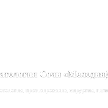
атология Сочи «Мелодия
тология, протезирование, хирургия, гиги