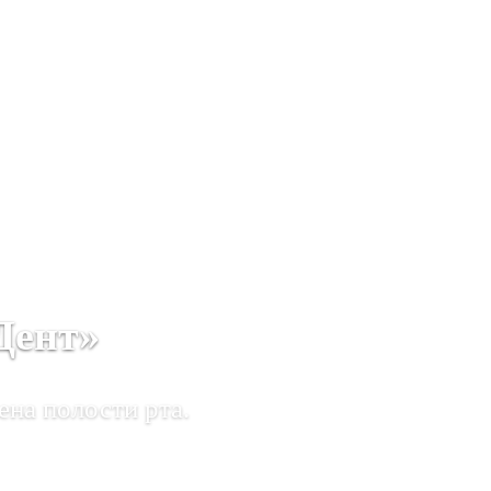
Дент»
ена полости рта.