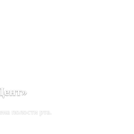
Дент»
ена полости рта.