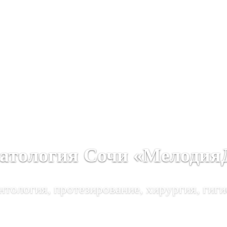
атология Сочи «Мелодия
тология, протезирование, хирургия, гиги