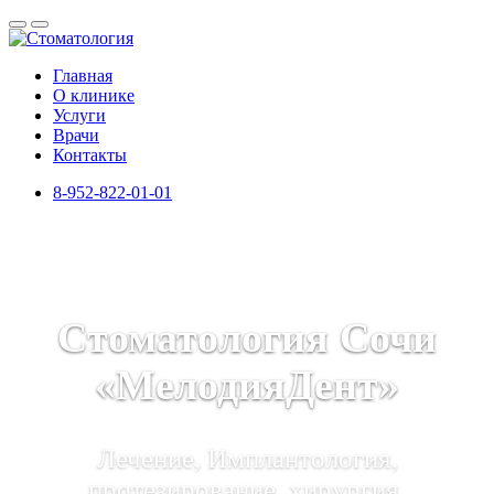
Главная
О клинике
Услуги
Врачи
Контакты
8-952-822-01-01
Стоматология Сочи
«МелодияДент»
Лечение, Имплантология,
протезирование, хирургия,