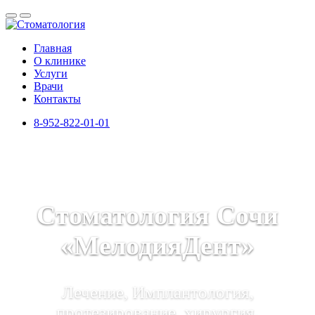
Главная
О клинике
Услуги
Врачи
Контакты
8-952-822-01-01
Стоматология Сочи
«МелодияДент»
Лечение, Имплантология,
протезирование, хирургия,