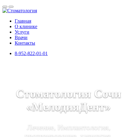
Главная
О клинике
Услуги
Врачи
Контакты
8-952-822-01-01
Стоматология Сочи
«МелодияДент»
Лечение, Имплантология,
протезирование, хирургия,