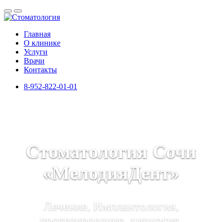
Главная
О клинике
Услуги
Врачи
Контакты
8-952-822-01-01
Стоматология Сочи
«МелодияДент»
Лечение, Имплантология,
протезирование, хирургия,