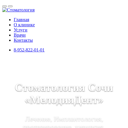
Главная
О клинике
Услуги
Врачи
Контакты
8-952-822-01-01
Стоматология Сочи
«МелодияДент»
Лечение, Имплантология,
протезирование, хирургия,