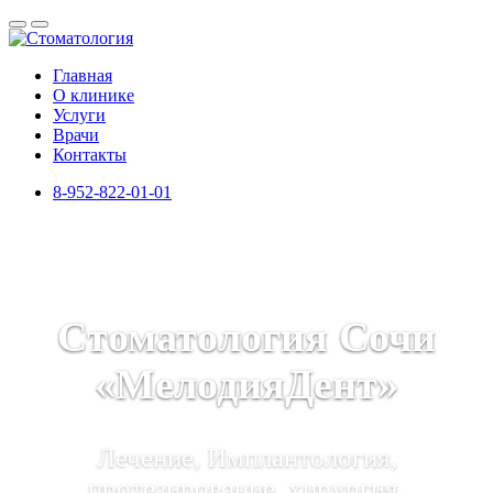
Главная
О клинике
Услуги
Врачи
Контакты
8-952-822-01-01
Стоматология Сочи
«МелодияДент»
Лечение, Имплантология,
протезирование, хирургия,