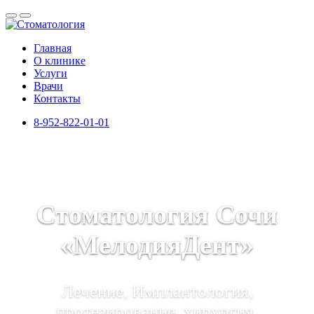
Главная
О клинике
Услуги
Врачи
Контакты
8-952-822-01-01
Стоматология Сочи
«МелодияДент»
Лечение, Имплантология,
протезирование, хирургия,