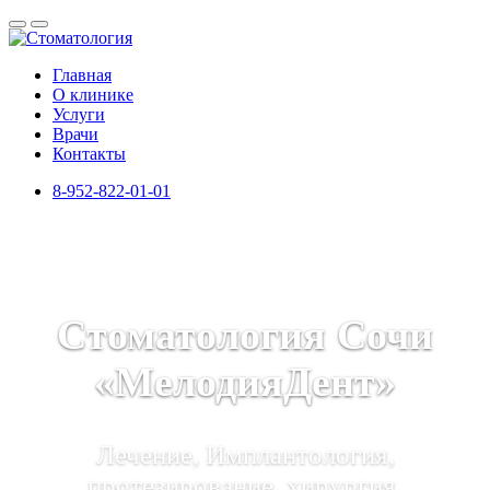
Главная
О клинике
Услуги
Врачи
Контакты
8-952-822-01-01
Стоматология Сочи
«МелодияДент»
Лечение, Имплантология,
протезирование, хирургия,