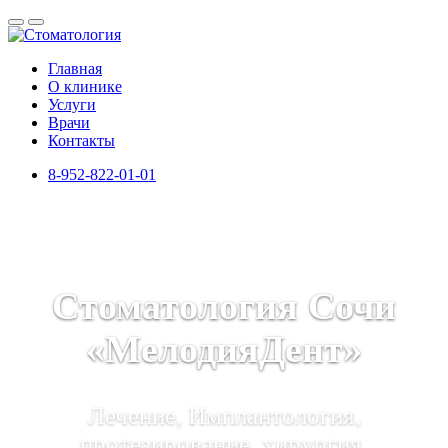
Главная
О клинике
Услуги
Врачи
Контакты
8-952-822-01-01
Стоматология Сочи
«МелодияДент»
Лечение, Имплантология,
протезирование, хирургия,