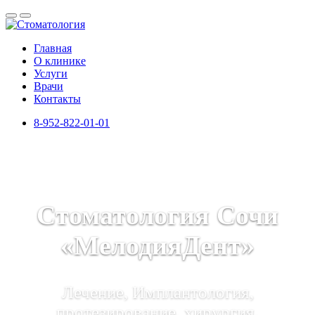
Главная
О клинике
Услуги
Врачи
Контакты
8-952-822-01-01
Стоматология Сочи
«МелодияДент»
Лечение, Имплантология,
протезирование, хирургия,