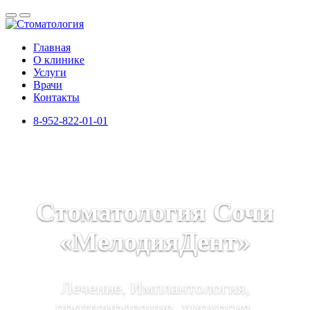
Главная
О клинике
Услуги
Врачи
Контакты
8-952-822-01-01
Стоматология Сочи
«МелодияДент»
Лечение, Имплантология,
протезирование, хирургия,