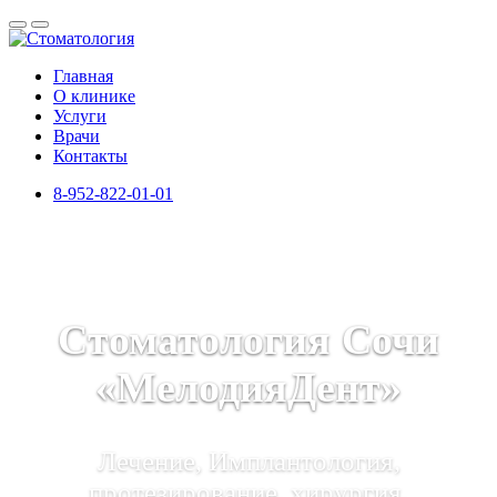
Главная
О клинике
Услуги
Врачи
Контакты
8-952-822-01-01
Стоматология Сочи
«МелодияДент»
Лечение, Имплантология,
протезирование, хирургия,